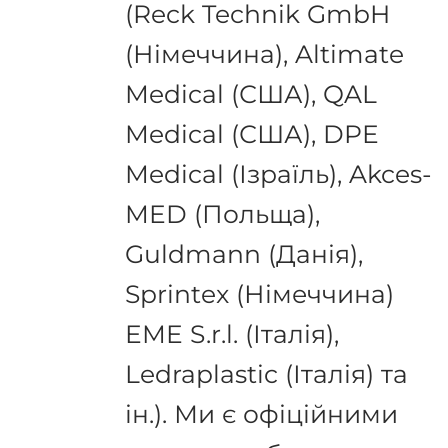
(Reck Technik GmbH
(Німеччина), Altimate
Medical (США), QAL
Medical (США), DPE
Medical (Ізраїль), Akces-
MED (Польща),
Guldmann (Данія),
Sprintex (Німеччина)
EME S.r.l. (Італія),
Ledraplastic (Італія) та
ін.). Ми є офіційними