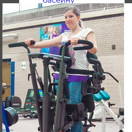
Мобільні
підйомники
Пандуси
Підйомні платформи
Чому Ми
10 Наших Переваг
Про компанію
Наші Клієнти
Наші Каталоги
Контакти
Шукати: