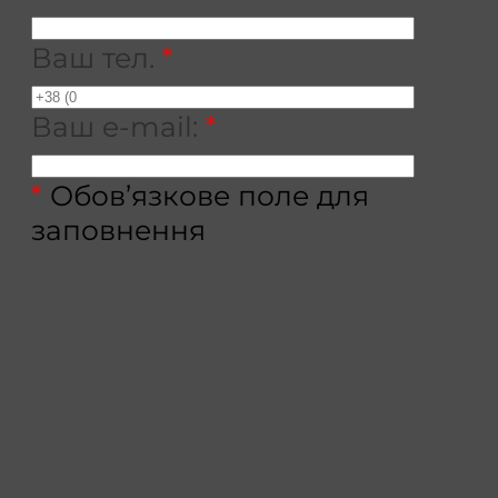
Ваш тел.
*
Ваш e-mail:
*
*
Обов’язкове поле для
заповнення