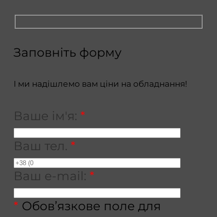
Заповніть форму
І ми надішлемо вам ціни на обладнання!
Ваше ім'я:
*
Ваш тел.
*
Ваш e-mail:
*
*
Обов’язкове поле для