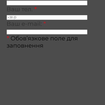
Ваш тел.
*
Ваш e-mail:
*
*
Обов’язкове поле для
заповнення