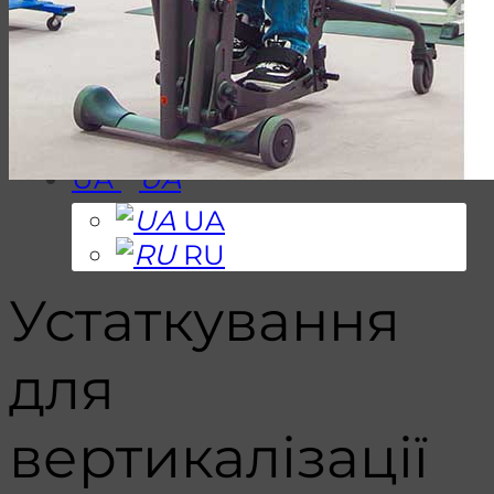
(044)
339-95-85
9:00 -18:00
(044)
339-95-85
9:00 -18:00
UA
UA
RU
Устаткування
для
вертикалізації