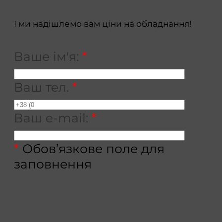
І ми надішлемо вам ціни на обладнання!
Ваше ім'я:
*
Ваш тел.
*
Ваш e-mail:
*
*
Обов’язкове поле для
заповнення