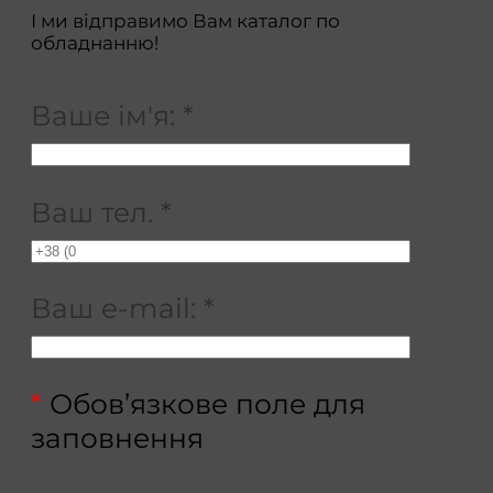
І ми відправимо Вам каталог по
обладнанню!
Ваше ім'я:
*
Ваш тел.
*
Ваш e-mail:
*
*
Обов’язкове поле для
заповнення