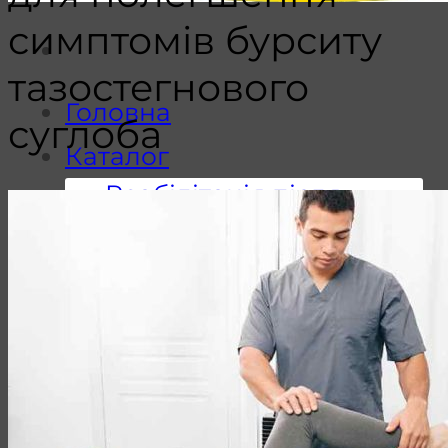
симптомів бурситу
тазостегнового
Головна
суглоба
Каталог
Реабілітація після
інсульту
Кінезотерапія
Відновлення дрібної
моторики
Вертикалізація
Постінсультне
відновлення рук та
ніг