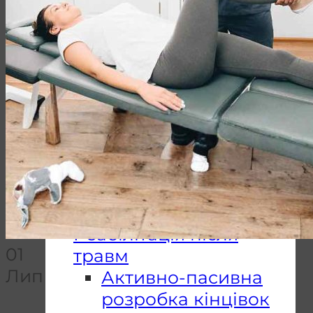
Відновлення
навичків ходьби
Столи
вертикалізатори
Підйомники
пацієнта
Відновлення
когнітивних
розладів
Вібротерапія
Реабілітація після
01
травм
Лип
Активно-пасивна
розробка кінцівок