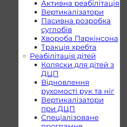
Активна реабілітація
Вертикалізатори
Пасивна розробка
суглобів
Хвороба Паркінсона
Тракція хребта
Реабілітація дітей
Коляски для дітей з
ДЦП
Відновлення
рухомості рук та ніг
Вертикалізатори
при ДЦП
Спеціалізоване
програмне