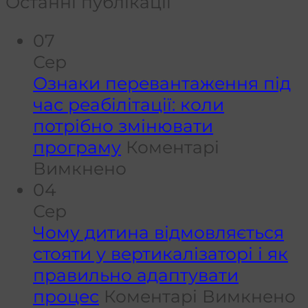
Останні публікації
07
Сер
Ознаки перевантаження під
час реабілітації: коли
потрібно змінювати
програму
Коментарі
до
Вимкнено
Ознаки
04
перевантаження
Сер
під
Чому дитина відмовляється
час
стояти у вертикалізаторі і як
реабілітації:
правильно адаптувати
коли
д
процес
Коментарі Вимкнено