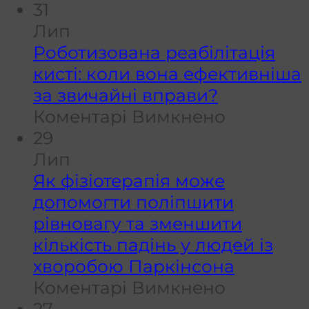
потрібно
Ч
31
змінювати
д
Лип
програму
в
Роботизована реабілітація
с
кисті: коли вона ефективніша
у
за звичайні вправи?
до
в
Коментарі Вимкнено
Роботиз
і
29
реабіліта
я
Лип
кисті:
п
Як фізіотерапія може
коли
а
допомогти поліпшити
вона
п
рівновагу та зменшити
ефектив
кількість падінь у людей із
за
хворобою Паркінсона
звичайні
до
Коментарі Вимкнено
вправи?
Як
27