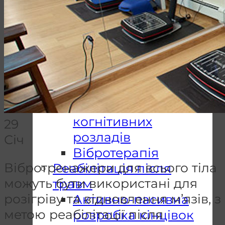
Відновлення
навичків ходьби
Столи
вертикалізатори
Підйомники
пацієнта
Відновлення
когнітивних
29
розладів
Січ
Вібротерапія
Вібротренажери для всього тіла
Реабілітація після
можуть бути використані для
травм
розігріву та відновлення м’язів, з
Активно-пасивна
метою реабілітації після
розробка кінцівок