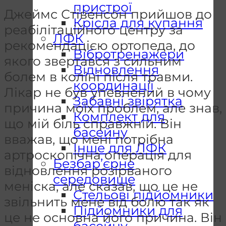
пристрої
Джеймс Стівенсон прийшов до
Крісла для купання
реабілітаційного центру за
ЛФК
рекомендацією ортопеда, до
Вібротренажери
якого звертався з сильним
Відновлення
болем в коліні після травми.
координації
Лікар не був упевнений в чому
Забавні звірятка
причина моїх проблем, але знав,
Комплект для
що мій біль справжній. Він
басейну
вважав, що мені потрібна
Інше для ЛФК
артроскопічна операція для
Безбар’єрне
відновлення розірваного
середовище
меніска, але сказав, що це не
Стельові підйомники
звільнить мене від болю так як
Підйомники для
це не основна його причина. Він
басейну