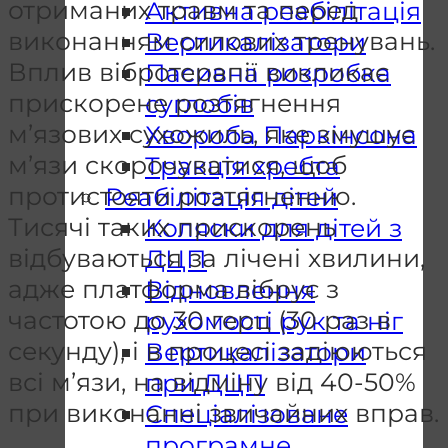
отриманих травм та перед
Активна реабілітація
виконанням силових тренувань.
Вертикалізатори
Вплив вібротерапії викликає
Пасивна розробка
прискорене розтягнення
суглобів
м’язових сухожиль, яке змушує
Хвороба Паркінсона
м’язи скорочуватися, щоб
Тракція хребта
протистояти розтягненню.
Реабілітація дітей
Тисячі таких прискорень
Коляски для дітей з
відбуваються за лічені хвилини,
ДЦП
адже платформа вібрує з
Відновлення
частотою до 30 герц (30 раз в
рухомості рук та ніг
секунду), і в процесі задіюються
Вертикалізатори
всі м’язи, на відміну від 40-50%
при ДЦП
при виконанні звичайних вправ.
Спеціалізоване
програмне