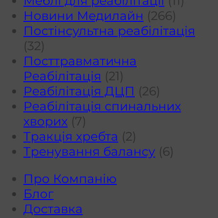
Меблі для реабілітації
(11)
і
Новини Медилайн
(266)
як
Постінсультна реабілітація
їх
(32)
уникнут
Посттравматична
Реабілітація
(21)
Реабілітація ДЦП
(26)
Реабілітація спинальних
хворих
(7)
Тракція хребта
(2)
Тренування балансу
(6)
Про Компанію
Блог
Доставка