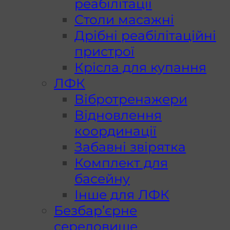
реабілітації
Столи масажні
Дрібні реабілітаційні
пристрої
Крісла для купання
ЛФК
Вібротренажери
Відновлення
координації
Забавні звірятка
Комплект для
басейну
Інше для ЛФК
Безбар’єрне
середовище