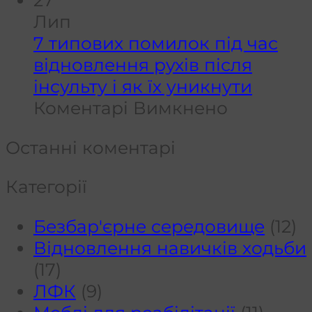
фізіотера
Лип
може
7 типових помилок під час
допомог
відновлення рухів після
поліпши
інсульту і як їх уникнути
рівноваг
до
Коментарі Вимкнено
та
7
Останні коментарі
зменшит
типових
кількість
помилок
Категорії
падінь
під
у
час
Безбар'єрне середовище
(12)
людей
відновле
Відновлення навичків ходьби
із
рухів
(17)
хворобо
після
ЛФК
(9)
Паркінс
інсульту