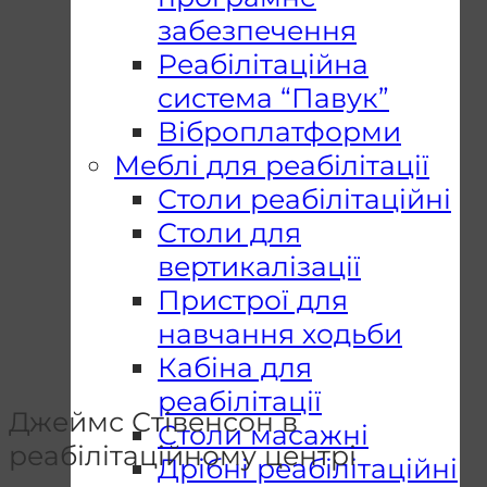
забезпечення
Реабілітаційна
система “Павук”
Віброплатформи
Меблі для реабілітації
Столи реабілітаційні
Столи для
вертикалізації
Пристрої для
навчання ходьби
Кабіна для
реабілітації
Джеймс Стівенсон в
Столи масажні
реабілітаційному центрі
Дрібні реабілітаційні