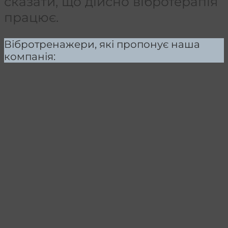
сказати, що дійсно вібротерапія
працює.
Вібротренажери, які пропонує наша
компанія: