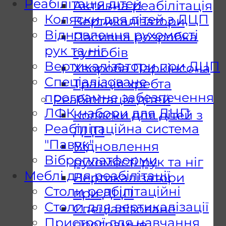
Реабілітація дітей
Активна реабілітація
Коляски для дітей з ДЦП
Вертикалізатори
Відновлення рухомості
Пасивна розробка
рук та ніг
суглобів
Вертикалізатори при ДЦП
Хвороба Паркінсона
Спеціалізоване
Тракція хребта
програмне забезпечення
Реабілітація дітей
ЛФК набори для ДЦП
Коляски для дітей з
Реабілітаційна система
ДЦП
"Павук"
Відновлення
Віброплатформи
рухомості рук та ніг
Меблі для реабілітації
Вертикалізатори
Столи реабілітаційні
при ДЦП
Столи для вертикалізації
Спеціалізоване
Пристрої для навчання
програмне