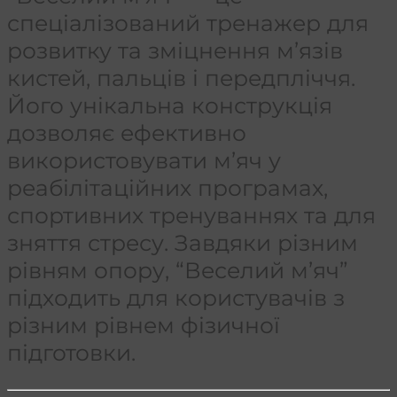
спеціалізований тренажер для
розвитку та зміцнення м’язів
кистей, пальців і передпліччя.
Його унікальна конструкція
дозволяє ефективно
використовувати м’яч у
реабілітаційних програмах,
спортивних тренуваннях та для
зняття стресу. Завдяки різним
рівням опору, “Веселий м’яч”
підходить для користувачів з
різним рівнем фізичної
підготовки.