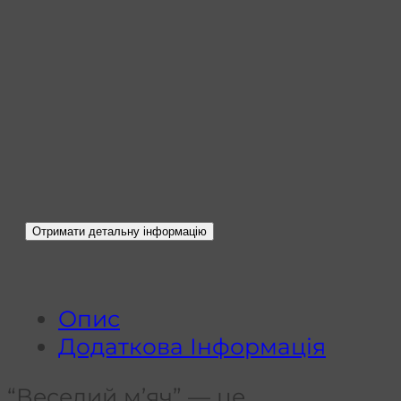
Опис
Додаткова Інформація
“Веселий м’яч” — це