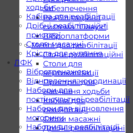
ходьби
забезпечення
Кабіна для реабілітації
Реабілітаційна
Дрібні реабілітаційні
система “Павук”
пристрої
Віброплатформи
Столи масажні
Меблі для реабілітації
Крісла для купання
Столи реабілітаційні
ЛФК
Столи для
Вібротренажери
вертикалізації
Відновлення координації
Пристрої для
Набори для
навчання ходьби
постінсультної реабілітації
Кабіна для
Набори для відновлення
реабілітації
моторики
Столи масажні
Набори для реабілітації
Дрібні реабілітаційні