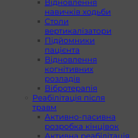
Відновлення
навичків ходьби
Столи
вертикалізатори
Підйомники
пацієнта
Відновлення
когнітивних
розладів
Вібротерапія
Реабілітація після
травм
Активно-пасивна
розробка кінцівок
Активна реабілітація