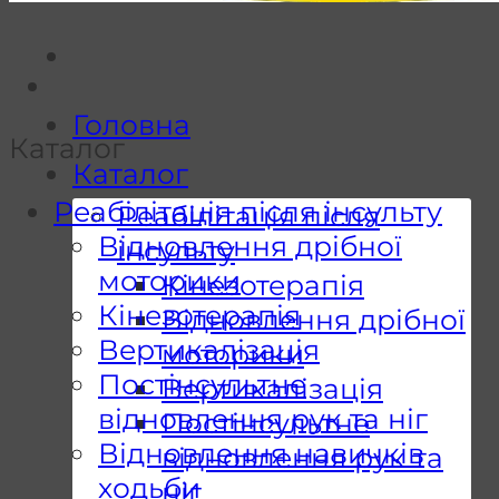
Головна
Каталог
Каталог
Реабілітація після інсульту
Реабілітація після
Відновлення дрібної
інсульту
моторики
Кінезотерапія
Кінезотерапія
Відновлення дрібної
Вертикалізація
моторики
Постінсультне
Вертикалізація
відновлення рук та ніг
Постінсультне
Відновлення навичків
відновлення рук та
ходьби
ніг