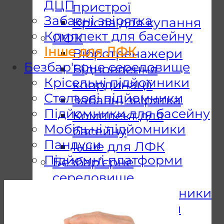
ДЦП
пристрої
Забавні звірятка
Крісла для купання
Комплект для басейну
ЛФК
Інше для ЛФК
Вібротренажери
Безбар'єрне середовище
Відновлення
Крісельні підйомники
координації
Стельові підйомники
Забавні звірятка
Підйомники для басейну
Комплект для
Мобільні підйомники
басейну
Пандуси
Інше для ЛФК
Підйомні платформи
Безбар’єрне
середовище
Стельові підйомники
Підйомники для
басейну