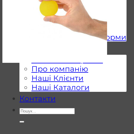
Мобільні
підйомники
Пандуси
Підйомні платформи
Чому Ми
10 Наших Переваг
Про компанію
Наші Клієнти
Наші Каталоги
Контакти
Шукати: