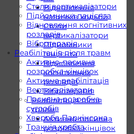
Столи вертикалізатори
Відновлення
Підйомники пацієнта
навичків ходьби
Відновлення когнітивних
Столи
розладів
вертикалізатори
Вібротерапія
Підйомники
Реабілітація після травм
пацієнта
Активно-пасивна
Відновлення
розробка кінцівок
когнітивних
Активна реабілітація
розладів
Вертикалізатори
Вібротерапія
Пасивна розробка
Реабілітація після
суглобів
травм
Хвороба Паркінсона
Активно-пасивна
Тракція хребта
розробка кінцівок