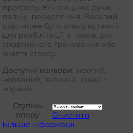
прогресу. Він зміцнює руки,
пальці, передпліччя. Веселий
шар може бути використаний
для реабілітації, а також для
спортивного тренування або
зняття стресу.
Доступні кольори
: жовтий,
червоний, зелений, синій і
чорний.
Cтупінь
опору
Очистити
Більше інформації