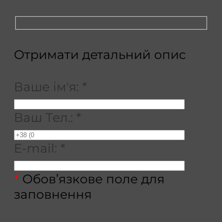
Отримати детальний опис
Ваше ім'я:
*
Ваш Тел.:
*
E-mail:
*
*
Обов’язкове поле для
заповнення