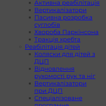
Активна реабілітація
Вертикалізатори
Пасивна розробка
суглобів
Хвороба Паркінсона
Тракція хребта
Реабілітація дітей
Коляски для дітей з
ДЦП
Відновлення
рухомості рук та ніг
Вертикалізатори
при ДЦП
Спеціалізоване
програмне