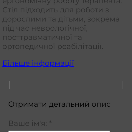
ергономічну роботу терапевта.
Стіл підходить для роботи з
дорослими та дітьми, зокрема
під час неврологічної,
посттравматичної та
ортопедичної реабілітації.
Більше інформації
Отримати детальний опис
Ваше ім'я:
*