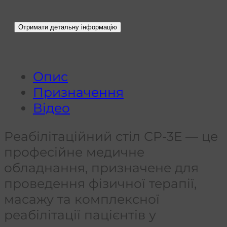
Опис
Призначення
Відео
Реабілітаційний стіл СР-3Е — це
професійне медичне
обладнання, призначене для
проведення фізичної терапії,
масажу та комплексної
реабілітації пацієнтів у