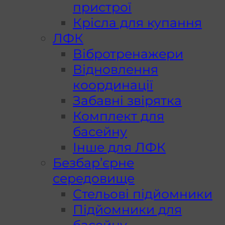
пристрої
Крісла для купання
ЛФК
Вібротренажери
Відновлення
координації
Забавні звірятка
Комплект для
басейну
Інше для ЛФК
Безбар’єрне
середовище
Стельові підйомники
Підйомники для
басейну