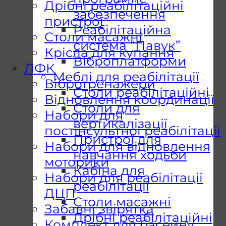
Дрібні реабілітаційні
забезпечення
пристрої
Реабілітаційна
Столи масажні
система “Павук”
Крісла для купання
Віброплатформи
ЛФК
Меблі для реабілітації
Вібротренажери
Столи реабілітаційні
Відновлення координації
Столи для
Набори для
вертикалізації
постінсультної реабілітації
Пристрої для
Набори для відновлення
навчання ходьби
моторики
Кабіна для
Набори для реабілітації
реабілітації
ДЦП
Столи масажні
Забавні звірятка
Дрібні реабілітаційні
Комплект для басейну