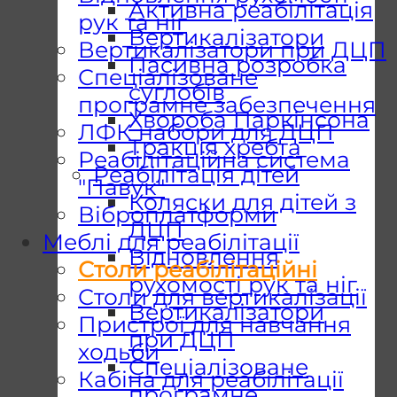
Активна реабілітація
рук та ніг
Вертикалізатори
Вертикалізатори при ДЦП
Пасивна розробка
Спеціалізоване
суглобів
програмне забезпечення
Хвороба Паркінсона
ЛФК набори для ДЦП
Тракція хребта
Реабілітаційна система
Реабілітація дітей
"Павук"
Коляски для дітей з
Віброплатформи
ДЦП
Меблі для реабілітації
Відновлення
Столи реабілітаційні
рухомості рук та ніг
Столи для вертикалізації
Вертикалізатори
Пристрої для навчання
при ДЦП
ходьби
Спеціалізоване
Кабіна для реабілітації
програмне