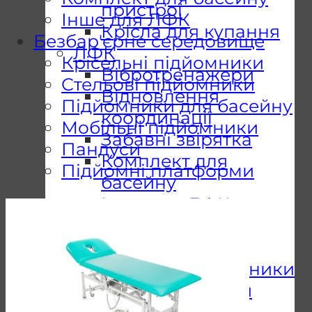
пристрої
Інше для ЛФК
Крісла для купання
Безбар'єрне середовище
ЛФК
Крісельні підйомники
Вібротренажери
Стельові підйомники
Відновлення
Підйомники для басейну
координації
Мобільні підйомники
Забавні звірятка
Пандуси
Комплект для
Підйомні платформи
басейну
Інше для ЛФК
Безбар’єрне
середовище
Стельові підйомники
Підйомники для
басейну