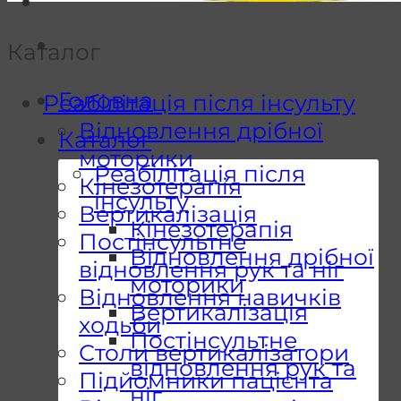
Каталог
Головна
Реабілітація після інсульту
Відновлення дрібної
Каталог
моторики
Реабілітація після
Кінезотерапія
інсульту
Вертикалізація
Кінезотерапія
Постінсультне
Відновлення дрібної
відновлення рук та ніг
моторики
Відновлення навичків
Вертикалізація
ходьби
Постінсультне
Столи вертикалізатори
відновлення рук та
Підйомники пацієнта
ніг