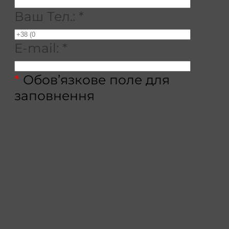
Ваш Тел.:
*
E-mail:
*
*
Обов’язкове поле для
заповнення