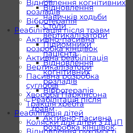
Відновлення когнітивних
Відновлення
розладів
навичків ходьби
Вібротерапія
Столи
Реабілітація після травм
вертикалізатори
Активно-пасивна
Підйомники
розробка кінцівок
пацієнта
Активна реабілітація
Відновлення
Вертикалізатори
когнітивних
Пасивна розробка
розладів
суглобів
Вібротерапія
Хвороба Паркінсона
Реабілітація після
Тракція хребта
травм
Реабілітація дітей
Активно-пасивна
Коляски для дітей з ДЦП
розробка кінцівок
Відновлення рухомості