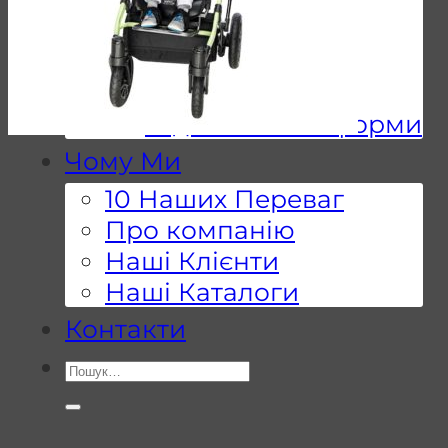
Мобільні
підйомники
Пандуси
Підйомні платформи
Чому Ми
10 Наших Переваг
Про компанію
Наші Клієнти
Наші Каталоги
Контакти
Шукати: