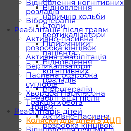
Відновлення когнітивних
Відновлення
розладів
навичків ходьби
Вібротерапія
Столи
Реабілітація після травм
вертикалізатори
Активно-пасивна
Підйомники
розробка кінцівок
пацієнта
Активна реабілітація
Відновлення
Вертикалізатори
когнітивних
Пасивна розробка
розладів
суглобів
Вібротерапія
Хвороба Паркінсона
Реабілітація після
Тракція хребта
травм
Реабілітація дітей
Активно-пасивна
Коляски для дітей з ДЦП
розробка кінцівок
Відновлення рухомості