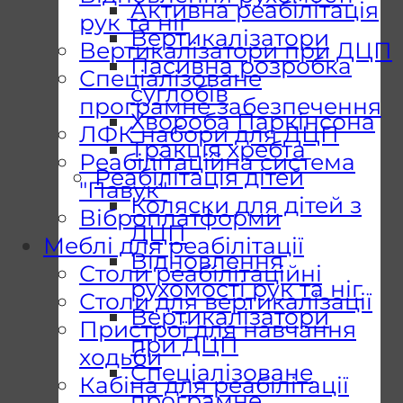
Активна реабілітація
рук та ніг
Вертикалізатори
Вертикалізатори при ДЦП
Пасивна розробка
Спеціалізоване
суглобів
програмне забезпечення
Хвороба Паркінсона
ЛФК набори для ДЦП
Тракція хребта
Реабілітаційна система
Реабілітація дітей
"Павук"
Коляски для дітей з
Віброплатформи
ДЦП
Меблі для реабілітації
Відновлення
Столи реабілітаційні
рухомості рук та ніг
Столи для вертикалізації
Вертикалізатори
Пристрої для навчання
при ДЦП
ходьби
Спеціалізоване
Кабіна для реабілітації
програмне