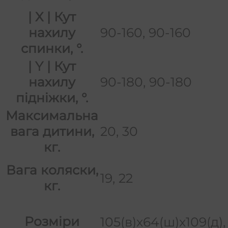
| X | Кут
90-160, 90-160
нахилу
спинки, °.
| Y | Кут
90-180, 90-180
нахилу
підніжки, °.
Максимальна
20, 30
вага дитини,
кг.
Вага коляски,
19, 22
кг.
Розміри
105(в)х64(ш)х109(д),