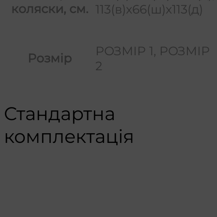
коляски, см.
113(в)х66(ш)х113(д)
РОЗМІР 1, РОЗМІР
Розмір
2
Стандартна
комплектація