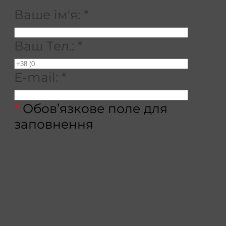
Ваше ім'я:
*
Ваш Тел.:
*
E-mail:
*
*
Обов’язкове поле для
заповнення