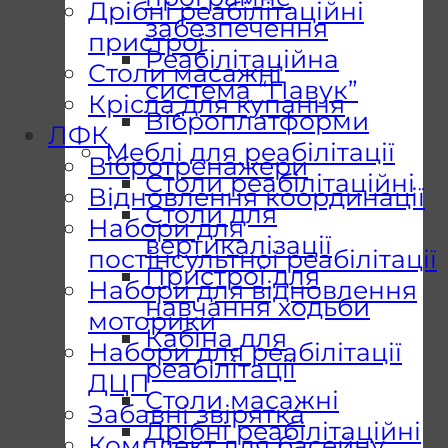
Дрібні реабілітаційні
забезпечення
пристрої
Реабілітаційна
Столи масажні
система “Павук”
Крісла для купання
Віброплатформи
ЛФК
Меблі для реабілітації
Вібротренажери
Столи реабілітаційні
Відновлення координації
Столи для
Набори для
вертикалізації
постінсультної реабілітації
Пристрої для
Набори для відновлення
навчання ходьби
моторики
Кабіна для
Набори для реабілітації
реабілітації
ДЦП
Столи масажні
Забавні звірятка
Дрібні реабілітаційні
Комплект для басейну