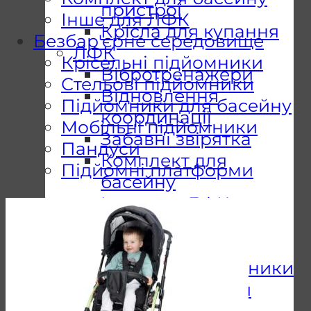
пристрої
Інше для ЛФК
Крісла для купання
Безбар'єрне середовище
ЛФК
Крісельні підйомники
Вібротренажери
Стельові підйомники
Відновлення
Підйомники для басейну
координації
Мобільні підйомники
Забавні звірятка
Пандуси
Комплект для
Підйомні платформи
басейну
Інше для ЛФК
Безбар’єрне
середовище
Стельові підйомники
Підйомники для
басейну