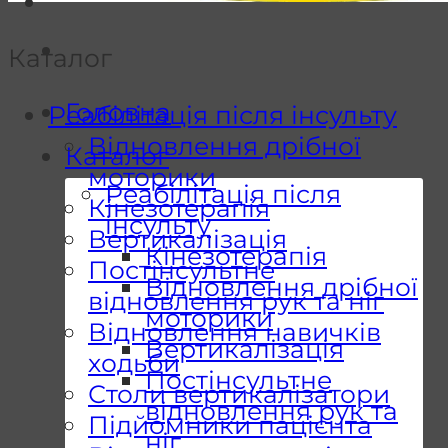
Каталог
Головна
Реабілітація після інсульту
Відновлення дрібної
Каталог
моторики
Реабілітація після
Кінезотерапія
інсульту
Вертикалізація
Кінезотерапія
Постінсультне
Відновлення дрібної
відновлення рук та ніг
моторики
Відновлення навичків
Вертикалізація
ходьби
Постінсультне
Столи вертикалізатори
відновлення рук та
Підйомники пацієнта
ніг