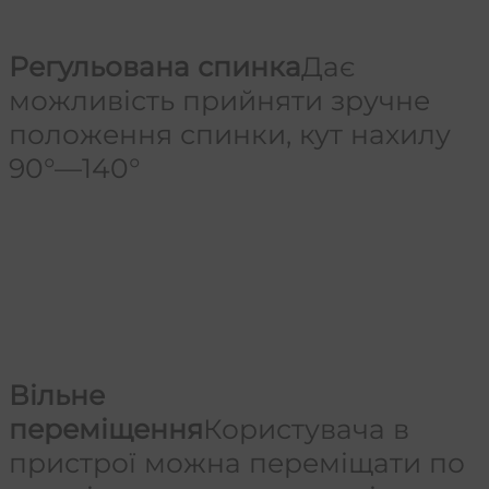
Регульована спинка
Дає
можливість прийняти зручне
положення спинки, кут нахилу
90°—140°
Вільне
переміщення
Користувача в
пристрої можна переміщати по