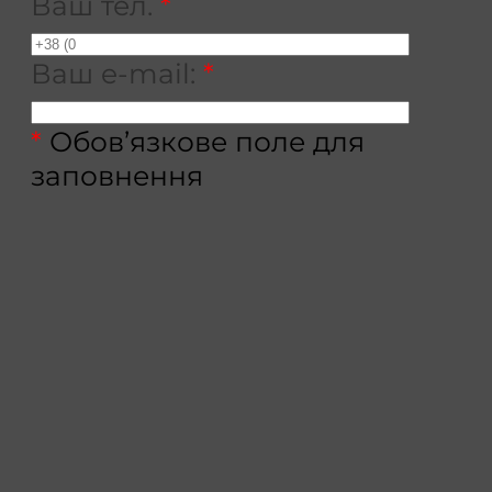
Ваш тел.
*
Ваш e-mail:
*
*
Обов’язкове поле для
заповнення