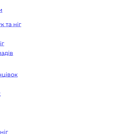
и
 та ніг
іг
ладів
нцівок
к
ніг