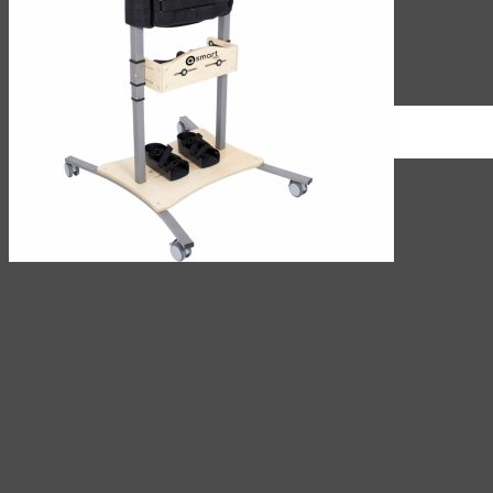
(044)
339-95-85
9:00 -18:00
UA
UA
RU