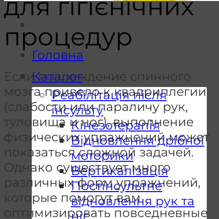
для гігієнічних
процедур
Головна
Если повреждение спинного
Каталог
мозга привело к квадриплегии
Реабілітація після
(слабости или параличу рук,
інсульту
туловища и ног), выполнение
Кінезотерапія
физических упражнений может
Відновлення дрібної
показаться сложной задачей.
моторики
Однако существует много
Вертикалізація
различных форм упражнений,
Постінсультне
которые помогут вам
відновлення рук та
оптимизировать повседневные
ніг