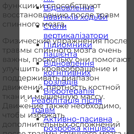
функции и способствуют
Відновлення
восстановлению после травм
навичків ходьби
спинного мозга.
Столи
вертикалізатори
Физические упражнения после
Підйомники
травмы спинного мозга очень
пацієнта
важны, поскольку они помогают
Відновлення
улучшить кровообращение и
когнітивних
поддерживать диапазон
розладів
движений, плотность костной
Вібротерапія
ткани и мышечную массу.
Реабілітація після
Движение также необходимо,
травм
чтобы избежать
Активно-пасивна
дополнительных осложнений
розробка кінцівок
после травмы спинного мозга и