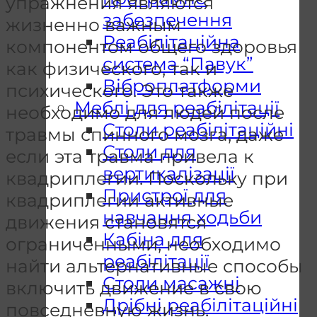
упражнения являются
забезпечення
жизненно важным
Реабілітаційна
компонентом общего здоровья
система “Павук”
как физического, так и
Віброплатформи
психического. Это также
Меблі для реабілітації
необходимо для людей после
Столи реабілітаційні
травмы спинного мозга, даже
Столи для
если эта травма привела к
вертикалізації
квадриплегии. Поскольку при
Пристрої для
квадриплегии активные
навчання ходьби
движения становятся
Кабіна для
ограниченными, необходимо
реабілітації
найти альтернативные способы
Столи масажні
включить движение в свою
Дрібні реабілітаційні
повседневную жизнь.