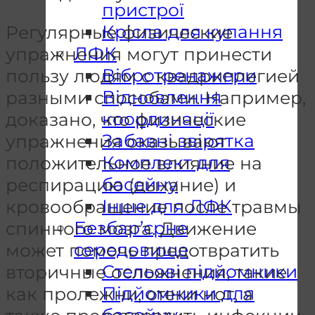
пристрої
Крісла для купання
Регулярные физические
ЛФК
упражнения могут принести
Вібротренажери
пользу людям с квадриплегией
Відновлення
разными способами. Например,
координації
доказано, что физические
Забавні звірятка
упражнения оказывают
Комплект для
положительное влияние на
басейну
респирацию (дыхание) и
Інше для ЛФК
кровообращение после травмы
Безбар’єрне
спинного мозга. Движение
середовище
может помочь предотвратить
Стельові підйомники
вторичные осложнения, такие
Підйомники для
как пролежни, отеки ног, а
басейну