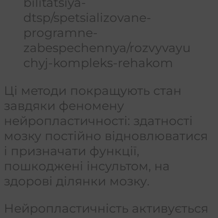
bilitatsiya-
dtsp/spetsializovane-
programne-
zabespechennya/rozvyvayu
chyj-kompleks-rehakom
Ці методи покращують стан
завдяки феномену
нейропластичності: здатності
мозку постійно відновлюватися
і призначати функції,
пошкоджені інсультом, на
здорові ділянки мозку.
Нейропластичність активується