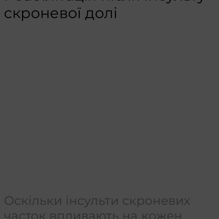
скроневої долі
Оскільки інсульти скроневих
часток впливають на кожен