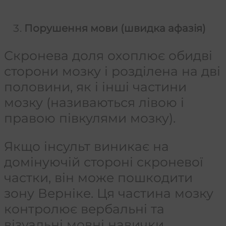
Порушення мови (швидка афазія)
Скронева доля охоплює обидві
сторони мозку і розділена на дві
половини, як і інші частини
мозку (називаються лівою і
правою півкулями мозку).
Якщо інсульт виникає на
домінуючій стороні скроневої
частки, він може пошкодити
зону Верніке. Ця частина мозку
контролює вербальні та
візуальні мовні навички.