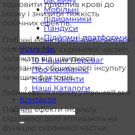
відновити приплив крові до
Мобільні
мозку і знизити тяжкість
підйомники
побічних ефектів.
Пандуси
Підйомні платформи
Побічні ефекти, які зберігаються
Чому Ми
після інсульту скроневої частки,
залежать від швидкості
10 Наших Переваг
лікування, обширності інсульту
Про компанію
та інших факторів.
Наші Клієнти
Наші Каталоги
Побічні ефекти інсульту у скроневій долі
Контакти
Побічні ефекти інсульту
Шукати:
скроневої долі впливають на
функцію скроневої частки,