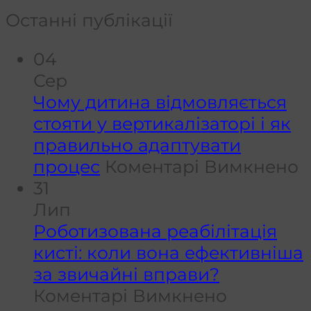
Останні публікації
04
Сер
Чому дитина відмовляється
стояти у вертикалізаторі і як
правильно адаптувати
д
процес
Коментарі Вимкнено
Ч
31
д
Лип
в
Роботизована реабілітація
с
кисті: коли вона ефективніша
у
за звичайні вправи?
до
в
Коментарі Вимкнено