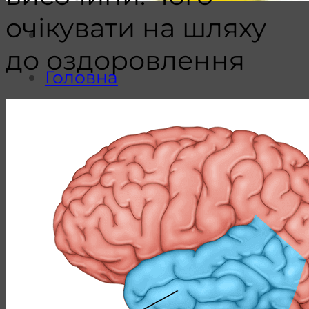
очікувати на шляху
до оздоровлення
Головна
Каталог
Реабілітація після
інсульту
Кінезотерапія
Відновлення дрібної
моторики
Вертикалізація
Постінсультне
відновлення рук та
ніг