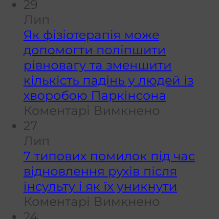
Роботиз
і
29
реабіліта
я
Лип
кисті:
п
Як фізіотерапія може
коли
а
допомогти поліпшити
вона
п
рівновагу та зменшити
ефектив
кількість падінь у людей із
за
хворобою Паркінсона
звичайні
до
Коментарі Вимкнено
вправи?
Як
27
фізіотера
Лип
може
7 типових помилок під час
допомог
відновлення рухів після
поліпши
інсульту і як їх уникнути
рівноваг
до
Коментарі Вимкнено
та
7
24