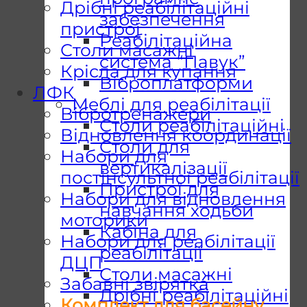
Дрібні реабілітаційні
забезпечення
пристрої
Реабілітаційна
Столи масажні
система “Павук”
Крісла для купання
Віброплатформи
ЛФК
Меблі для реабілітації
Вібротренажери
Столи реабілітаційні
Відновлення координації
Столи для
Набори для
вертикалізації
постінсультної реабілітації
Пристрої для
Набори для відновлення
навчання ходьби
моторики
Кабіна для
Набори для реабілітації
реабілітації
ДЦП
Столи масажні
Забавні звірятка
Дрібні реабілітаційні
Комплект для басейну