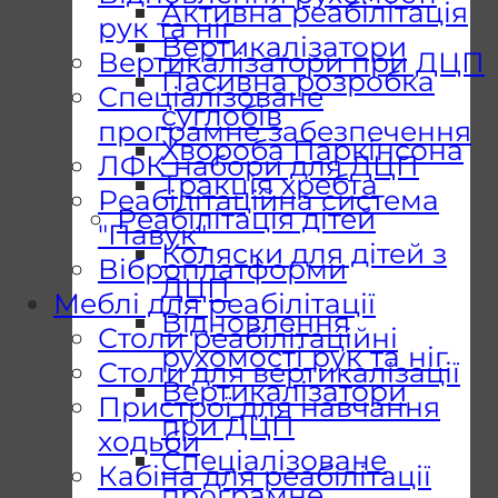
Активна реабілітація
рук та ніг
Вертикалізатори
Вертикалізатори при ДЦП
Пасивна розробка
Спеціалізоване
суглобів
програмне забезпечення
Хвороба Паркінсона
ЛФК набори для ДЦП
Тракція хребта
Реабілітаційна система
Реабілітація дітей
"Павук"
Коляски для дітей з
Віброплатформи
ДЦП
Меблі для реабілітації
Відновлення
Столи реабілітаційні
рухомості рук та ніг
Столи для вертикалізації
Вертикалізатори
Пристрої для навчання
при ДЦП
ходьби
Спеціалізоване
Кабіна для реабілітації
програмне