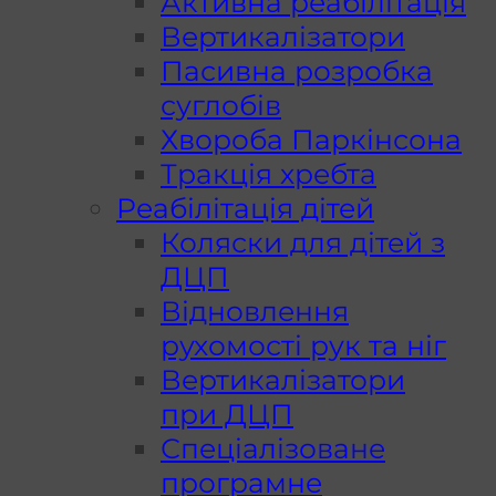
Активна реабілітація
Вертикалізатори
Пасивна розробка
суглобів
Хвороба Паркінсона
Тракція хребта
Реабілітація дітей
Коляски для дітей з
ДЦП
Відновлення
рухомості рук та ніг
Вертикалізатори
при ДЦП
Спеціалізоване
програмне