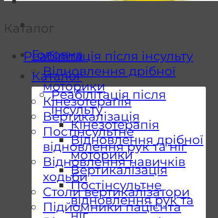
Каталог
Головна
Реабілітація після інсульту
Відновлення дрібної
Каталог
моторики
Реабілітація після
Кінезотерапія
інсульту
Вертикалізація
Кінезотерапія
Постінсультне
Відновлення дрібної
відновлення рук та ніг
моторики
Відновлення навичків
Вертикалізація
ходьби
Постінсультне
Столи вертикалізатори
відновлення рук та
Підйомники пацієнта
ніг