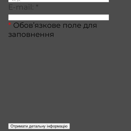
E-mail:
*
*
Обов’язкове поле для
заповнення