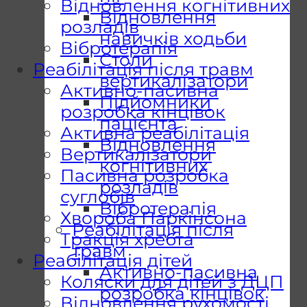
Відновлення когнітивних
Відновлення
розладів
навичків ходьби
Вібротерапія
Столи
Реабілітація після травм
вертикалізатори
Активно-пасивна
Підйомники
розробка кінцівок
пацієнта
Активна реабілітація
Відновлення
Вертикалізатори
когнітивних
Пасивна розробка
розладів
суглобів
Вібротерапія
Хвороба Паркінсона
Реабілітація після
Тракція хребта
травм
Реабілітація дітей
Активно-пасивна
Коляски для дітей з ДЦП
розробка кінцівок
Відновлення рухомості