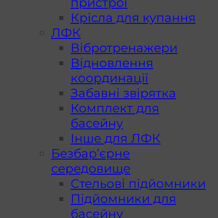
пристрої
Крісла для купання
ЛФК
Вібротренажери
Відновлення
координації
Забавні звірятка
Комплект для
басейну
Інше для ЛФК
Безбар’єрне
середовище
Стельові підйомники
Підйомники для
басейну