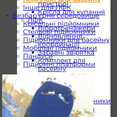
пристрої
Інше для ЛФК
Крісла для купання
Безбар'єрне середовище
ЛФК
Крісельні підйомники
Вібротренажери
Стельові підйомники
Відновлення
Підйомники для басейну
координації
Мобільні підйомники
Забавні звірятка
Пандуси
Комплект для
Підйомні платформи
басейну
Інше для ЛФК
Безбар’єрне
середовище
Стельові підйомники
Підйомники для
басейну