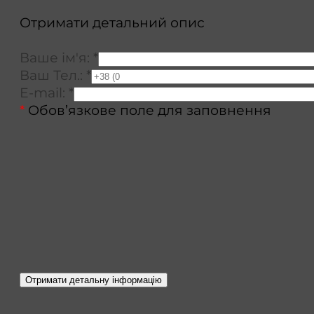
Отримати детальний опис
Ваше ім'я:
*
Ваш Тел.:
*
E-mail:
*
*
Обов’язкове поле для заповнення