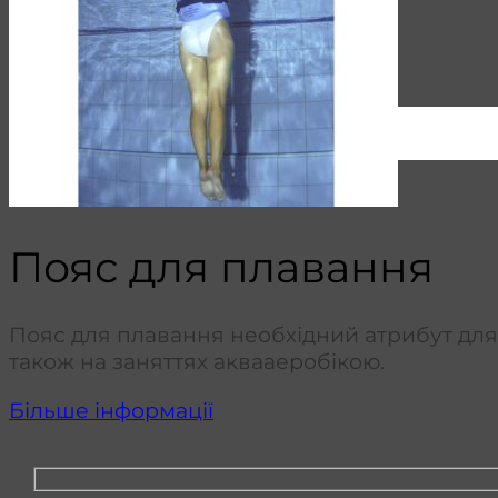
(044)
339-95-85
9:00 -18:00
UA
UA
RU
Пояс для плавання
Пояс для плавання необхідний атрибут для 
також на заняттях аквааеробікою.
Більше інформації