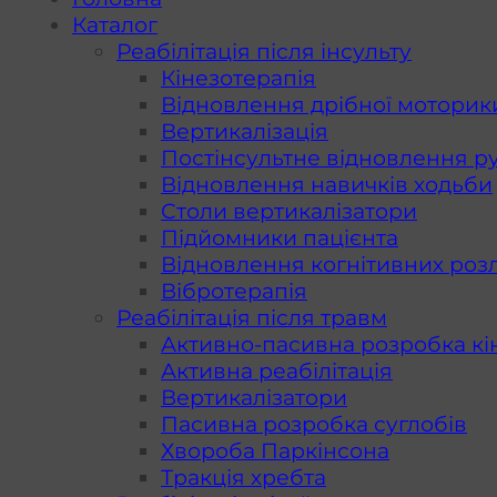
Каталог
Реабілітація після інсульту
Кінезотерапія
Відновлення дрібної моторик
Вертикалізація
Постінсультне відновлення рук
Відновлення навичків ходьби
Столи вертикалізатори
Підйомники пацієнта
Відновлення когнітивних роз
Вібротерапія
Реабілітація після травм
Активно-пасивна розробка кі
Активна реабілітація
Вертикалізатори
Пасивна розробка суглобів
Хвороба Паркінсона
Тракція хребта