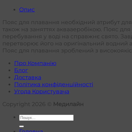
Опис
Пояс для плавання необхідний атрибут для 
також на заняттях аквааеробікою. Пояс для
перебування у воді на справжнє свято. Завд
перетворює його на оригінальний водний а
Пояс для плавання зроблений з високоякісн
Про Компанію
Блог
Доставка
Політика конфіденційності
Угода Користувача
Copyright 2026 ©
Медилайн
Шукати:
Головна