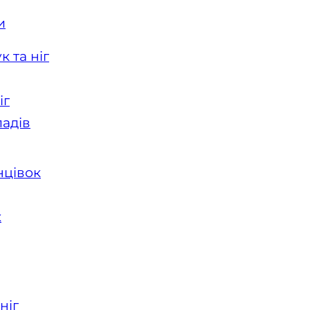
и
 та ніг
іг
ладів
нцівок
к
ніг