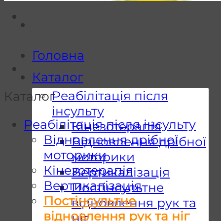
Головна
Каталог
Реабілітація після
Каталог
інсульту
Реабілітація після інсульту
Кінезотерапія
Відновлення дрібної
Відновлення дрібної
моторики
моторики
Кінезотерапія
Вертикалізація
Вертикалізація
Постінсультне
Постінсультне
відновлення рук та
відновлення рук та ніг
ніг