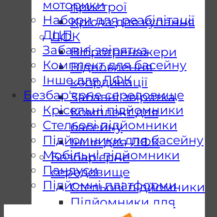
моторики
пристрої
Набори для реабілітації
Крісла для купання
ДЦП
ЛФК
Забавні звірятка
Вібротренажери
Комплект для басейну
Відновлення
Інше для ЛФК
координації
Безбар'єрне середовище
Забавні звірятка
Крісельні підйомники
Комплект для
Стельові підйомники
басейну
Підйомники для басейну
Інше для ЛФК
Мобільні підйомники
Безбар’єрне
Пандуси
середовище
Підйомні платформи
Стельові підйомники
Підйомники для
басейну