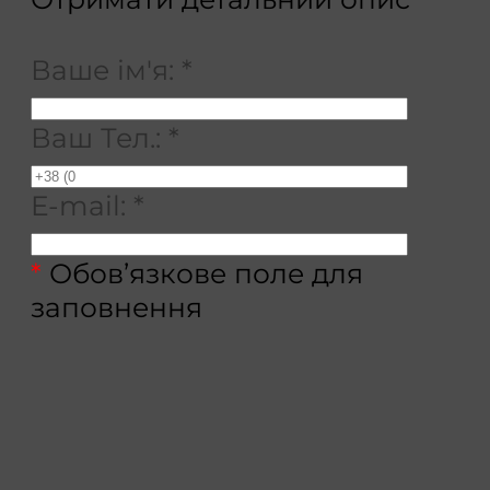
Ваше ім'я:
*
Ваш Тел.:
*
E-mail:
*
*
Обов’язкове поле для
заповнення