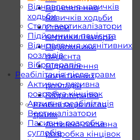
Відновлення навичків
Відновлення
ходьби
навичків ходьби
Столи вертикалізатори
Столи
Підйомники пацієнта
вертикалізатори
Відновлення когнітивних
Підйомники
розладів
пацієнта
Вібротерапія
Відновлення
Реабілітація після травм
когнітивних
Активно-пасивна
розладів
розробка кінцівок
Вібротерапія
Активна реабілітація
Реабілітація після
Вертикалізатори
травм
Пасивна розробка
Активно-пасивна
суглобів
розробка кінцівок