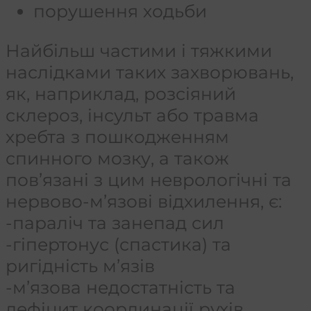
порушення ходьби
Найбільш частими і тяжкими
наслідками таких захворювань,
як, наприклад, розсіяний
склероз, інсульт або травма
хребта з пошкодженням
спинного мозку, а також
пов’язані з цим неврологічні та
нервово-м’язові відхилення, є:
-параліч та занепад сил
-гіпертонус (спастика) та
ригідність м’язів
-м’язова недостатність та
дефіцит координації рухів