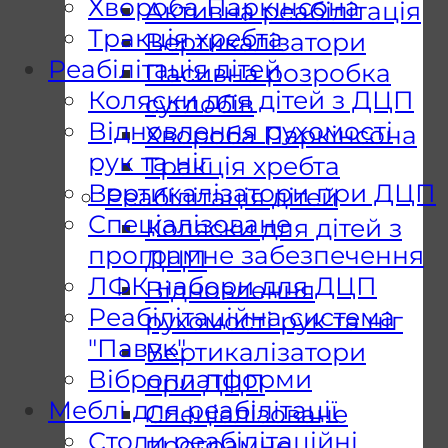
Хвороба Паркінсона
Активна реабілітація
Тракція хребта
Вертикалізатори
Реабілітація дітей
Пасивна розробка
Коляски для дітей з ДЦП
суглобів
Відновлення рухомості
Хвороба Паркінсона
рук та ніг
Тракція хребта
Вертикалізатори при ДЦП
Реабілітація дітей
Спеціалізоване
Коляски для дітей з
програмне забезпечення
ДЦП
ЛФК набори для ДЦП
Відновлення
Реабілітаційна система
рухомості рук та ніг
"Павук"
Вертикалізатори
Віброплатформи
при ДЦП
Меблі для реабілітації
Спеціалізоване
Столи реабілітаційні
програмне