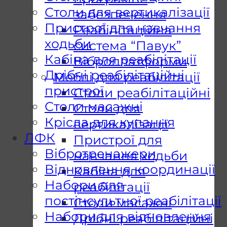
Столи для вертикалізації
забезпечення
Пристрої для навчання
Реабілітаційна
ходьби
система “Павук”
Кабіна для реабілітації
Віброплатформи
Дрібні реабілітаційні
Меблі для реабілітації
пристрої
Столи реабілітаційні
Столи масажні
Столи для
Крісла для купання
вертикалізації
ЛФК
Пристрої для
Вібротренажери
навчання ходьби
Відновлення координації
Кабіна для
Набори для
реабілітації
постінсультної реабілітації
Столи масажні
Набори для відновлення
Дрібні реабілітаційні