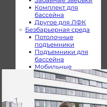
Комплект для
бассейна
Другое для ЛФК
Безбарьерная среда
Потолочные
подъемники
Подъемники для
бассейна
Мобильные
подъемники
Пандусы
Подъемные
платформы
Почему Мы