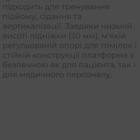
підходить для тренування
підйому, сідання та
вертикалізації. Завдяки низькій
висоті підніжки (30 мм), м’якій
регульованій опорі для гомілок і
стійкій конструкції платформа є
безпечною як для пацієнта, так і
для медичного персоналу.