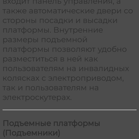
входит панель управления, а
также автоматические двери со
стороны посадки и высадки
платформы. Внутренние
размеры подъемной
платформы позволяют удобно
разместиться в ней как
пользователям на инвалидных
колясках с электроприводом,
так и пользователям на
электроскутерах.
Подъемные платформы
(Подъемники)