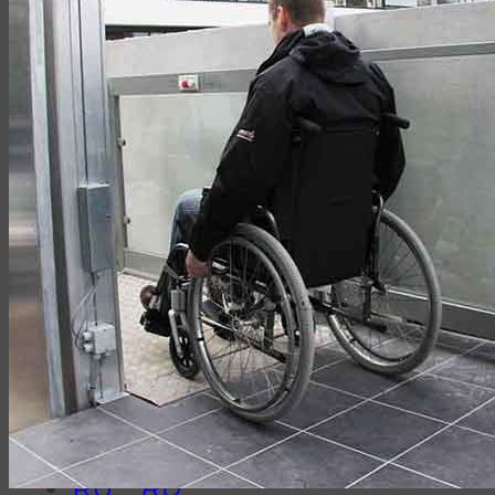
10 Наших преимуществ
О компании
Наши каталоги
Наши клиенты
Контакты
Искать:
(044)
339-95-85
9:00 -18:00
(044)
339-95-85
9:00 -18:00
RU