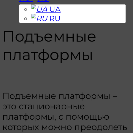
UA
RU
Подъемные
платформы
Подъемные платформы –
это стационарные
платформы, с помощью
которых можно преодолеть