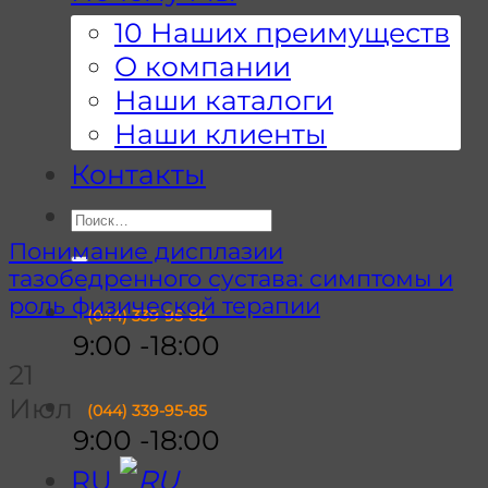
10 Наших преимуществ
О компании
Наши каталоги
Наши клиенты
Контакты
Искать:
Понимание дисплазии
тазобедренного сустава: симптомы и
роль физической терапии
(044)
339-95-85
9:00 -18:00
21
Июл
(044)
339-95-85
9:00 -18:00
RU