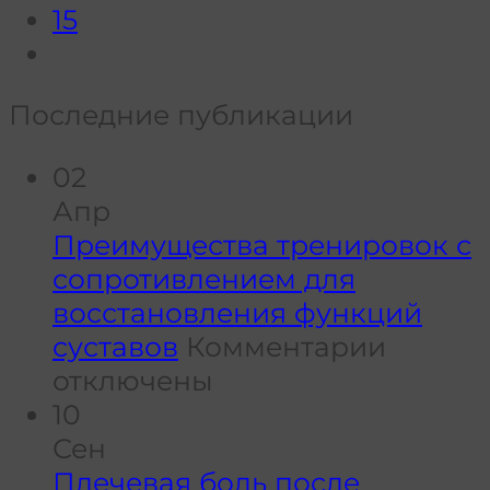
15
Последние публикации
02
Апр
Преимущества тренировок с
сопротивлением для
восстановления функций
к
суставов
Комментарии
записи
отключены
Преим
10
тренир
Сен
с
Плечевая боль после