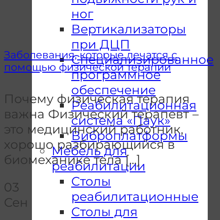
ног
Вертикализаторы
при ДЦП
Заболевания, которые лечатся с
Специализированное
помощью физической терапии
программное
обеспечение
Почему физическая терапия
Реабилитационная
важна Физический терапевт –
система «Паук»
это медицинский работник,
Виброплатформы
хорошо разбирающийся в
Мебель для
биомеханике тела [...]
реабилитации
Столы
03
реабилитационные
Сен
Столы для