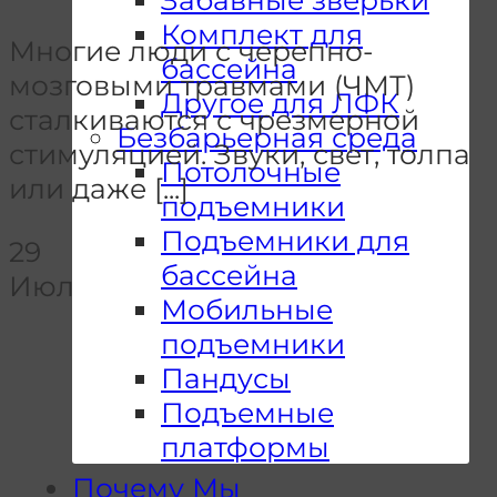
Комплект для
Многие люди с черепно-
бассейна
мозговыми травмами (ЧМТ)
Другое для ЛФК
сталкиваются с чрезмерной
Безбарьерная среда
стимуляцией. Звуки, свет, толпа
Потолочные
или даже [...]
подъемники
Подъемники для
29
бассейна
Июл
Мобильные
подъемники
Пандусы
Подъемные
платформы
Почему Мы