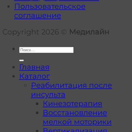
Пользовательское
и
де
соглашение
роль
физической
Copyright 2026 ©
Медилайн
терапии
Искать:
Главная
Каталог
Реабилитация после
инсульта
Кинезотерапия
Восстановление
мелкой моторики
Вертикализация