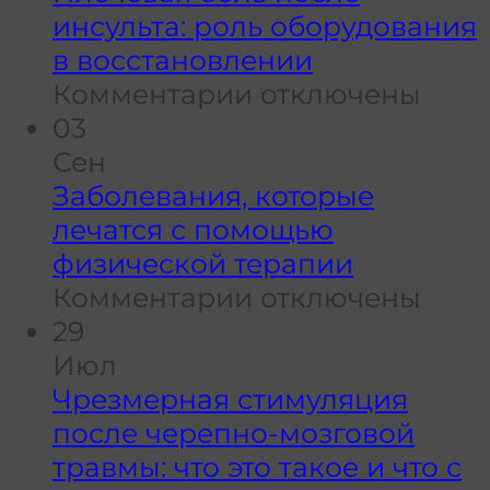
сопрот
инсульта: роль оборудования
для
в восстановлении
к
восста
Комментарии
отключены
записи
функц
03
Плечевая
сустав
Сен
боль
Заболевания, которые
после
лечатся с помощью
инсульта:
физической терапии
роль
к
Комментарии
отключены
оборудования
записи
29
в
Заболевания,
Июл
восстановлении
которые
Чрезмерная стимуляция
лечатся
после черепно-мозговой
с
травмы: что это такое и что с