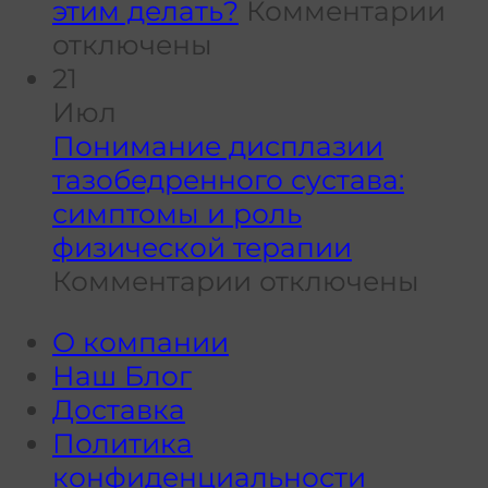
помощью
к
этим делать?
Комментарии
физической
за
отключены
терапии
Чр
21
ст
Июл
по
Понимание дисплазии
че
тазобедренного сустава:
мо
симптомы и роль
тр
физической терапии
к
чт
Комментарии
отключены
записи
это
О компании
Понимание
та
Наш Блог
дисплазии
и
Доставка
тазобедренного
чт
Политика
сустава:
с
конфиденциальности
симптомы
эт