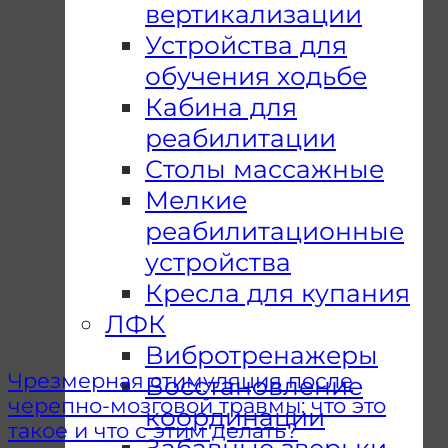
вертикализации
Устройства для
обучения ходьбе
Кабина для
реабилитации
Столы массажные
Мелкие
реабилитационные
устройства
Кресла для купания
ЛФК
Вибротренажеры
Чрезмерная стимуляция после
Восстановление
черепно-мозговой травмы: что это
координации
такое и что с этим делать?
Забавные зверьки