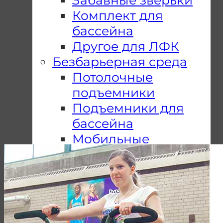
Комплект для
бассейна
Другое для ЛФК
Безбарьерная среда
Потолочные
подъемники
Подъемники для
бассейна
Мобильные
подъемники
Пандусы
Подъемные
платформы
Почему Мы