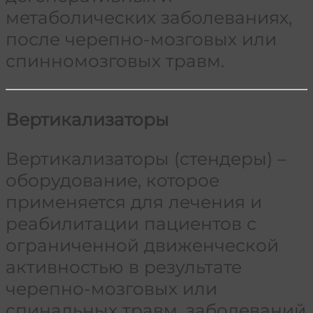
метаболических заболеваниях,
после черепно-мозговых или
спинномозговых травм.
Вертикализаторы
Вертикализаторы (стендеры) –
оборудование, которое
применяется для лечения и
реабилитации пациентов с
ограниченной движенческой
активностью в результате
черепно-мозговых или
спинальных травм, заболеваний