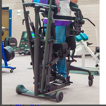
10 Наших преимуществ
О компании
Наши каталоги
Наши клиенты
Контакты
Искать:
(044)
339-95-85
9:00 -18:00
(044)
339-95-85
9:00 -18:00
RU