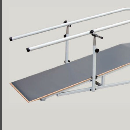
10 Наших преимуществ
О компании
Наши каталоги
Наши клиенты
Контакты
Искать:
(044)
339-95-85
9:00 -18:00
(044)
339-95-85
9:00 -18:00
RU