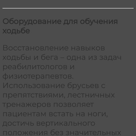
Оборудование для обучения
ходьбе
Восстановление навыков
ходьбы и бега – одна из задач
реабилитологов и
физиотерапевтов.
Использование брусьев с
препятствиями, лестничных
тренажеров позволяет
пациентам встать на ноги,
достичь вертикального
положения без значительных