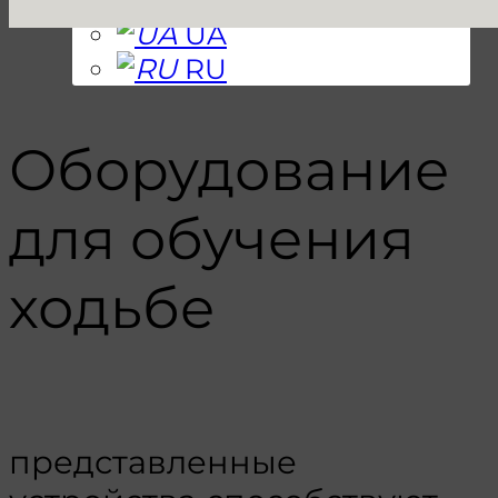
UA
RU
Оборудование
для обучения
ходьбе
представленные