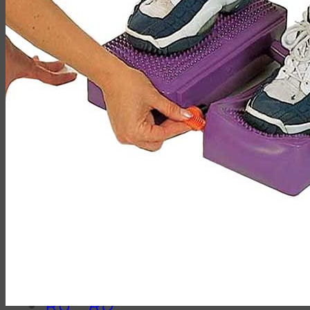
10 Наших преимуществ
О компании
Наши каталоги
Наши клиенты
Контакты
Искать:
(044)
339-95-85
9:00 -18:00
(044)
339-95-85
9:00 -18:00
RU