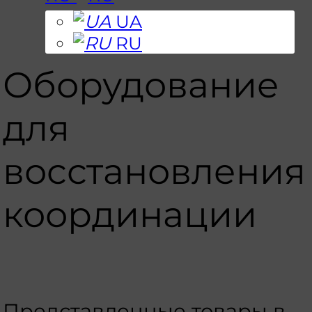
UA
RU
Оборудование
для
восстановления
координации
Представленные товары в