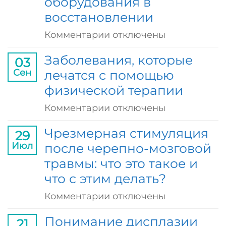
оборудования в
с
восстановлении
сопротивлением
для
к
Комментарии
отключены
восстановления
записи
Заболевания, которые
функций
03
Плечевая
Сен
лечатся с помощью
суставов
боль
физической терапии
после
инсульта:
к
Комментарии
отключены
роль
записи
Чрезмерная стимуляция
29
оборудования
Заболевания,
Июл
после черепно-мозговой
в
которые
травмы: что это такое и
восстановлении
лечатся
что с этим делать?
с
помощью
к
Комментарии
отключены
физической
записи
Понимание дисплазии
терапии
21
Чрезмерная