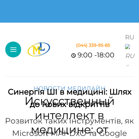
Skip
to
content
RU
(044)
339-95-85
9:00 -18:00
НОВОСТИ МЕДИЛАЙН
Синергія ШІ в медицині: Шлях
Искусственный
до нових відкриттів
интеллект в
Розвиток таких інструментів, як
медицине: от
Microsoft MAI-DxO та Google