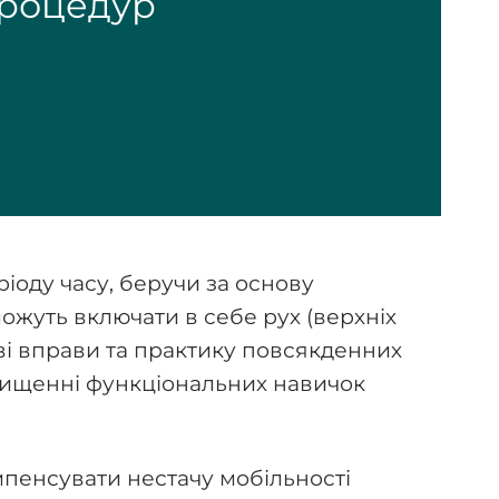
процедур
іоду часу, беручи за основу
ожуть включати в себе рух (верхніх
ові вправи та практику повсякденних
підвищенні функціональних навичок
мпенсувати нестачу мобільності