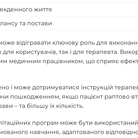
сякденного життя
лансу та постави
оже відігравати ключову роль для виконання
 як для користувачів, так і для терапевта. В
дним медичним працівником, що сприяє ефек
ено і може дотримуватися інструкцій терапе
ючи пошкодженням, якщо пацієнт раптово втра
и – та більшу їх кількість.
ітаційних програм може бути використаний н
ямованого навчання, адаптованого відповід