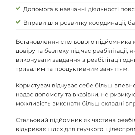
Допомога в навчанні діяльності пов
Вправи для розвитку координації, ба
Встановлення стельового підйомника м
довіру та безпеку під час реабілітації,
виконувати завдання з реабілітації о
тривалим та продуктивним заняттям.
Користувач відчуває себе більш впевн
надає допомогу та вказівки, не ризику
можливість виконати більш складні вправ
Стельовий підйомник як частина реабіл
відкриває шлях для гнучкого, цілеспр