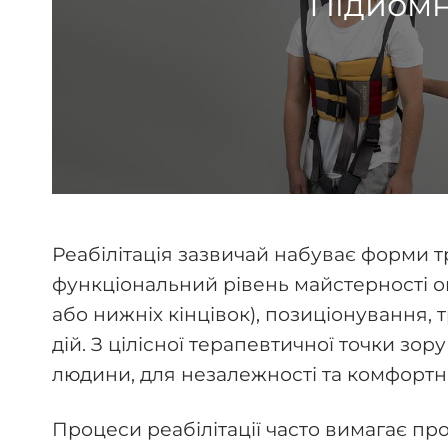
Підйомн
Реабілітація зазвичай набуває форми 
функціональний рівень майстерності ок
або нижніх кінцівок), позиціонування,
дій. З цілісної терапевтичної точки зо
людини, для незалежності та комфортно
Процеси реабілітації часто вимагає пр