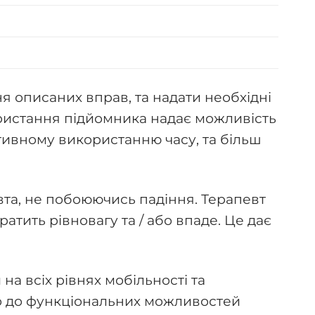
 описаних вправ, та надати необхідні
икористання підйомника надає можливість
тивному використанню часу, та більш
вта, не побоюючись падіння. Терапевт
тить рівновагу та / або впаде. Це дає
а всіх рівнях мобільності та
но до функціональних можливостей