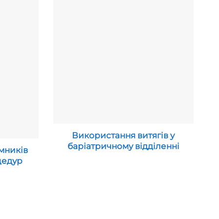
Використання витягів у
баріатричному відділенні
мників
цедур