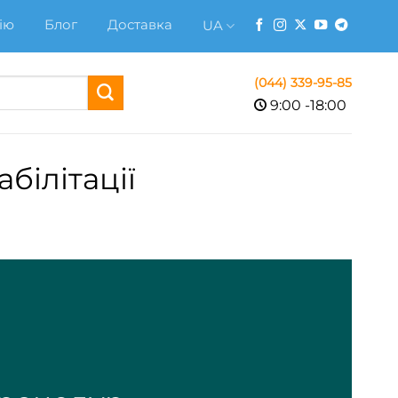
ію
Блог
Доставка
UA
(044)
339-95-85
9:00 -18:00
білітації