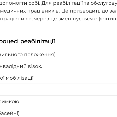
допомогти собі. Для реабілітації та обслугов
медичних працівників. Це призводить до за
сті працівників, через це зменшується ефект
оцесі реабілітації
авильного положення)
нвалідний візок.
ї мобілізації
тримкою
басейні)