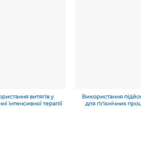
ристання витягів у
Використання підйо
нні інтенсивної терапії
для гігієнічних про