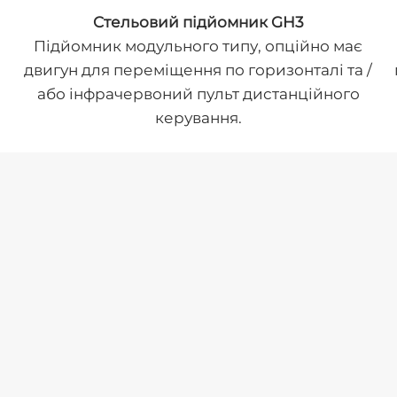
Cтельовий підйомник GH3
Підйомник модульного типу, опційно має
двигун для переміщення по горизонталі та /
або інфрачервоний пульт дистанційного
керування.