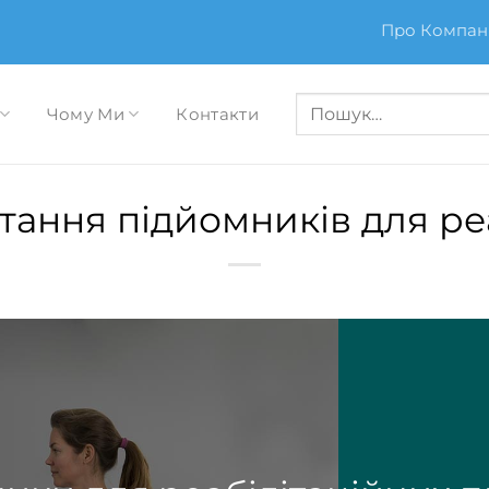
Про Компан
Шукати:
Чому Ми
Контакти
ання підйомників для реа