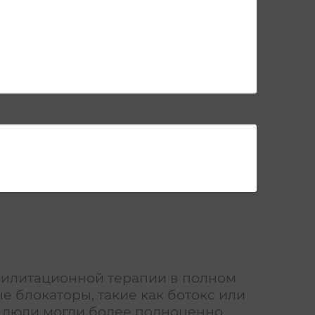
абилитационной терапии в полном
 блокаторы, такие как ботокс или
ы люди могли более полноценно