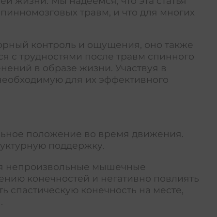
й жизни. Мы надеемся, что эта статья
пинномозговых травм, и что для многих
орный контроль и ощущения, оно также
ся с трудностями после травм спинного
нений в образе жизни. Участвуя в
 необходимую для их эффективного
льное положение во время движения.
руктурную поддержку.
тся непроизвольные мышечные
жению конечностей и негативно повлиять
ь спастическую конечность на месте,
.