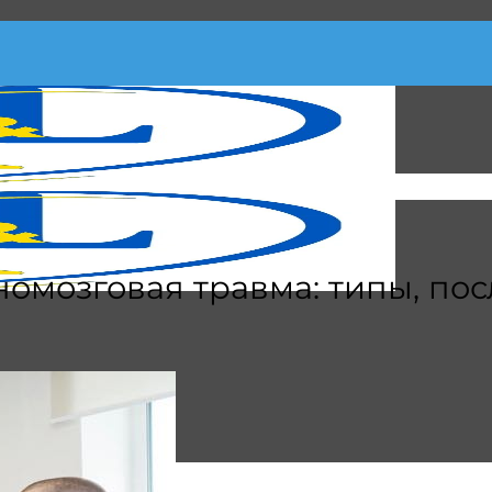
омозговая травма: типы, по