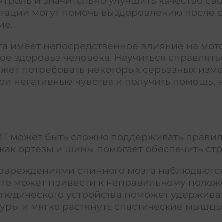
троль и значительно улучшить качество свое
итации могут помочь выздоровлению после с
ие.
га имеет непосредственное влияние на мот
ое здоровье человека. Научиться справлять
ожет потребовать некоторых серьезных изме
вои негативные чувства и получить помощь,
МТ может быть сложно поддерживать прави
 как ортезы и шины помогает обеспечить ст
 повреждениями спинного мозга наблюдаю
 Это может привести к неправильному поло
опедического устройства поможет удерживат
уры и мягко растянуть спастические мышцы