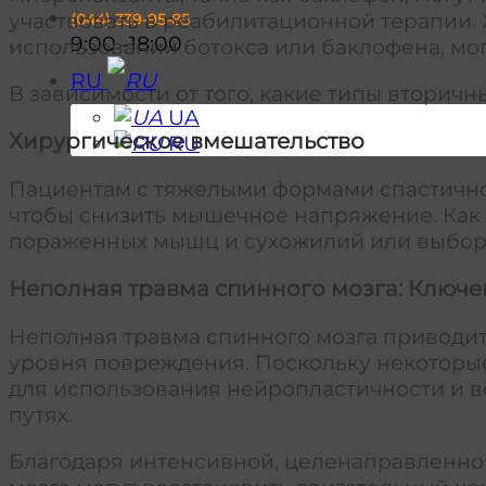
участвовать в реабилитационной терапии. 
(044)
339-95-85
9:00 -18:00
использовании ботокса или баклофена, мо
RU
В зависимости от того, какие типы вторич
UA
Хирургическое вмешательство
RU
Пациентам с тяжелыми формами спастично
чтобы снизить мышечное напряжение. Как
пораженных мышц и сухожилий или выбор
Неполная травма спинного мозга: Ключ
Неполная травма спинного мозга приводит 
уровня повреждения. Поскольку некоторые
для использования нейропластичности и 
путях.
Благодаря интенсивной, целенаправленн