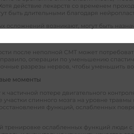
Хотя действие лекарств со временем проход
гут быть длительными благодаря нейроплас
ных осложнений возникают, могут быть наз
сти после неполной СМТ может потребоват
 правило, операции по уменьшению спасти
очные разрезы нервов, чтобы уменьшить в
евые моменты
к частичной потере двигательного контроля
 участки спинного мозга на уровне травмы 
восстановления функций, ослабленных пов
ой тренировке ослабленных функций люди 