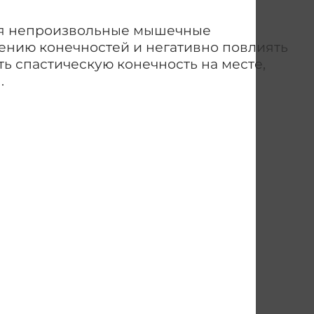
тся непроизвольные мышечные
жению конечностей и негативно повлиять
ь спастическую конечность на месте,
.