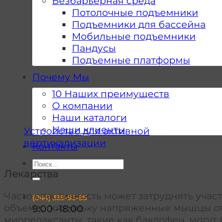
Безбарьерная среда
Потолочные подъемники
Подъемники для бассейна
Мобильные подъемники
Пандусы
Подъемные платформы
Почему Мы
10 Наших преимуществ
О компании
Наши каталоги
Наши клиенты
Устройство для активной
вертикализации
Контакты
Искать:
Лекарства
Часто спастичность может затруднять уча
(044)
339-95-85
объеме, поскольку напряженные мышцы огр
9:00 -18:00
миорелаксанты, такие как баклофен, могут