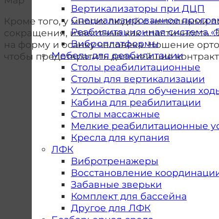
Мар
Вертикализаторы при ДЦП
Специализированное програ
Кроме того, у многих людей с неполными
Реабилитационная система «
сокращения, известные как спастичность.
Виброплатформы
на форму и осанку человека. Ношение орт
Мебель для реабилитации
чтобы предотвратить дальнейшие контракт
Столы реабилитационные
Столы для вертикализации
Устройства для обучения ход
Кабина для реабилитации
Столы массажные
Мелкие реабилитационные у
Кресла для купания
ЛФК
Вибротренажеры
Восстановление координаци
Забавные зверьки
Комплект для бассейна
Другое для ЛФК