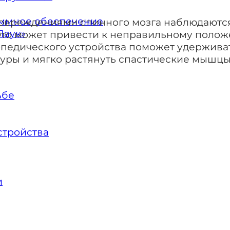
ммное обеспечение
 повреждениями спинного мозга наблюдаю
Паук»
 Это может привести к неправильному поло
опедического устройства поможет удерживат
уры и мягко растянуть спастические мышцы
ьбе
стройства
и