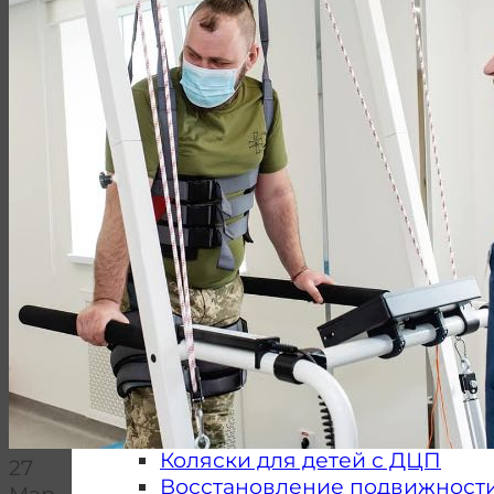
Кинезотерапия
Восстановление мелкой мот
Вертикализация
Постинсультное восстановлен
Восстановление навыков ход
Столы вертикализаторы
Подъемники пациента
Восстановление когнитивных
Вибротерапия
Реабилитация после травм
Активно-пассивная разработ
Активная реабилитация
Вертикализаторы
Пассивная разработка сустав
Болезнь Паркинсона
Тракция позвоночника
Реабилитация детей
Коляски для детей с ДЦП
27
Восстановление подвижности