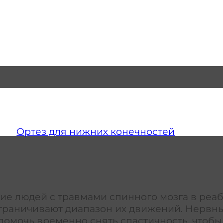
Ортез для нижних конечностей
стие людей с травмами спинного мозга в ре
аничивают диапазон их движений. Нервные
 помочь временно снять спастичность, чтоб