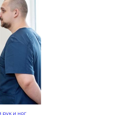
орики
ие рук и ног
ьбы
 расстройств
ка конечностей
ов
 рук и ног