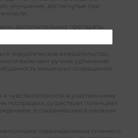
ит, улучшения, достигнутые при
тичности.
начены дополнительные препараты.
ься хирургическое вмешательство,
чности включают ручное удлинение
озбудимость мышечных сокращений.
 и чувствительности в участках ниже
не пострадали, существует потенциал
реждением, в сохранившихся нервных
с неполными повреждениями спинного