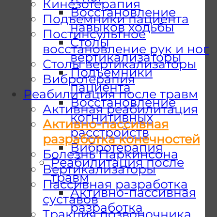
Кинезотерапия
Восстановление
Подъемники пациента
навыков ходьбы
Постинсультное
Столы
восстановление рук и ног
вертикализаторы
Столы вертикализаторы
Подъемники
Вибротерапия
пациента
Реабилитация после травм
Восстановление
Активная реабилитация
когнитивных
Активно-пассивная
расстройств
разработка конечностей
Вибротерапия
Болезнь Паркинсона
Реабилитация после
Вертикализаторы
травм
Пассивная разработка
Активно-пассивная
суставов
разработка
Тракция позвоночника