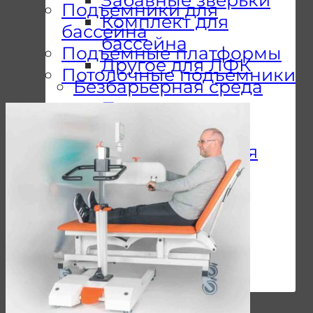
Подъемники для
Комплект для
бассейна
бассейна
Подъемные платформы
Другое для ЛФК
Потолочные подъемники
Безбарьерная среда
Потолочные
подъемники
Подъемники для
бассейна
Мобильные
подъемники
Пандусы
Подъемные
платформы
Почему Мы