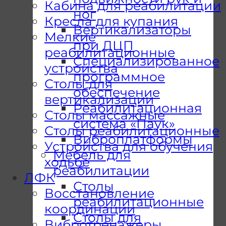
Кабина для реабилитации
ног
Кресла для купания
Вертикализаторы
Мелкие
при ДЦП
реабилитационные
Специализированное
устройства
программное
Столы для
обеспечение
вертикализации
Реабилитационная
Столы массажные
система «Паук»
Столы реабилитационные
Виброплатформы
Устройства для обучения
Мебель для
ходьбе
реабилитации
ЛФК
Столы
Восстановление
реабилитационные
координации
Столы для
Вибротренажеры