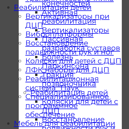
конечностей
Реабилитация детей
Активная
Вертикализаторы при
реабилитация
ДЦП
Вертикализаторы
Виброплатформы
Пассивная
Восстановление
разработка суставов
подвижности рук и ног
Болезнь
Коляски для детей с ДЦП
Паркинсона
ЛФК наборы для ДЦП
Тракция
Реабилитационная
позвоночника
система "Паук"
Реабилитация детей
Специализированное
Коляски для детей с
программное
ДЦП
обеспечение
Восстановление
Мебель для реабилитации
подвижности рук и