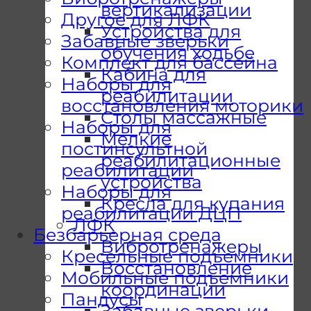
вертикализации
Другое для ЛФК
Устройства для
Забавные зверьки
обучения ходьбе
Комплект для бассейна
Кабина для
Наборы для
реабилитации
восстановления моторики
Столы массажные
Наборы для
Мелкие
постинсультной
реабилитационные
реабилитации
устройства
Наборы для
Кресла для купания
реабилитации ДЦП
ЛФК
Безбарьерная среда
Вибротренажеры
Кресельные подъемники
Восстановление
Мобильные подъемники
координации
Пандусы
Забавные зверьки