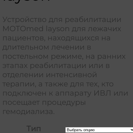
Устройство для реабилитации
MOTOmed layson для лежачих
пациентов, находящихся на
длительном лечении в
постельном режиме, на ранних
этапах реабилитации или в
отделении интенсивной
терапии, а также для тех, кто
подключен к аппарату ИВЛ или
посещает процедуры
гемодиализа.
Тип