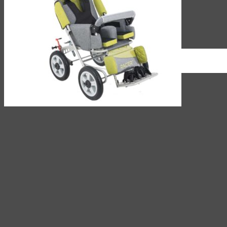
(044)
339-95-85
9:00 -18:00
RU
UA
RU