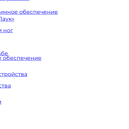
ммное обеспечение
Паук»
 ног
ьбе
 обеспечение
стройства
ства
и