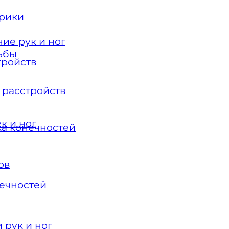
орики
ие рук и ног
ьбы
тройств
 расстройств
к и ног
ка конечностей
ов
нечностей
 рук и ног