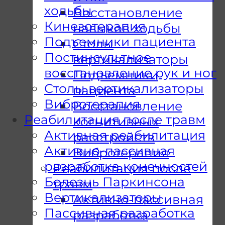
ходьбы
Восстановление
Кинезотерапия
навыков ходьбы
Подъемники пациента
Столы
Постинсультное
вертикализаторы
восстановление рук и ног
Подъемники
Столы вертикализаторы
пациента
Вибротерапия
Восстановление
Реабилитация после травм
когнитивных
Активная реабилитация
расстройств
Активно-пассивная
Вибротерапия
разработка конечностей
Реабилитация после
Болезнь Паркинсона
травм
Вертикализаторы
Активно-пассивная
Пассивная разработка
разработка