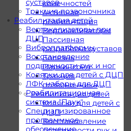
суставов
конечностей
Тракция позвоночника
Активная
Реабилитация детей
реабилитация
Вертикализаторы при
Вертикализаторы
ДЦП
Пассивная
Виброплатформы
разработка суставов
Восстановление
Болезнь
подвижности рук и ног
Паркинсона
Коляски для детей с ДЦП
Тракция
ЛФК наборы для ДЦП
позвоночника
Реабилитационная
Реабилитация детей
система "Паук"
Коляски для детей с
Специализированное
ДЦП
программное
Восстановление
обеспечение
подвижности рук и