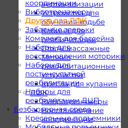
координации
вертикализации
Вибротренажеры
Устройства для
Другое для ЛФК
обучения ходьбе
Забавные зверьки
Кабина для
Комплект для бассейна
реабилитации
Наборы для
Столы массажные
восстановления моторики
Мелкие
Наборы для
реабилитационные
постинсультной
устройства
реабилитации
Кресла для купания
Наборы для
ЛФК
реабилитации ДЦП
Вибротренажеры
Безбарьерная среда
Восстановление
Кресельные подъемники
координации
Мобильные подъемники
Забавные зверьки