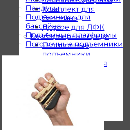
Пандусы
Комплект для
Подъемники для
бассейна
бассейна
Другое для ЛФК
Подъемные платформы
Безбарьерная среда
Потолочные подъемники
Потолочные
подъемники
Подъемники для
бассейна
Мобильные
подъемники
Пандусы
Подъемные
платформы
Почему Мы