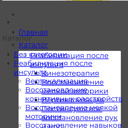
Главная
Каталог
Каталог
Без категории
Реабилитация после
Реабилитация после
инсульта
инсульта
Кинезотерапия
Вертикализация
Восстановление
Восстановление
мелкой моторики
когнитивных расстройств
Вертикализация
Восстановление мелкой
Постинсультное
моторики
восстановление рук
Восстановление навыков
и ног