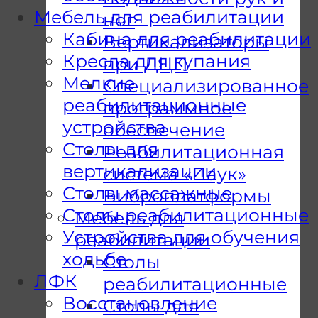
Мебель для реабилитации
ног
Кабина для реабилитации
Вертикализаторы
Кресла для купания
при ДЦП
Мелкие
Специализированное
реабилитационные
программное
устройства
обеспечение
Столы для
Реабилитационная
вертикализации
система «Паук»
Столы массажные
Виброплатформы
Столы реабилитационные
Мебель для
Устройства для обучения
реабилитации
ходьбе
Столы
ЛФК
реабилитационные
Восстановление
Столы для