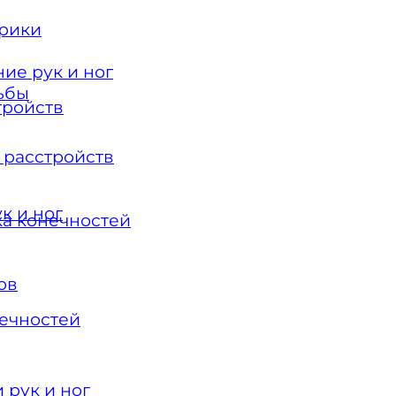
орики
ие рук и ног
ьбы
тройств
 расстройств
к и ног
ка конечностей
ов
нечностей
 рук и ног