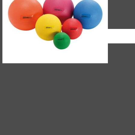
(044)
339-95-85
9:00 -18:00
RU
UA
RU