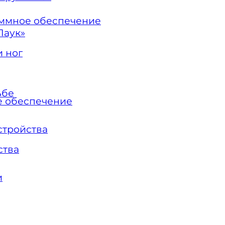
ммное обеспечение
Паук»
 ног
ьбе
 обеспечение
стройства
ства
и