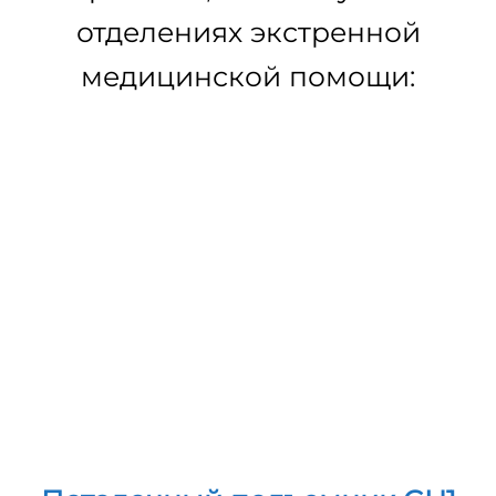
безопасности пациентов и
улучшать качество
обслуживания, что
положительно влияет как на
пациентов, так и на персонал.
Устройства, используемые в
отделениях экстренной
медицинской помощи: