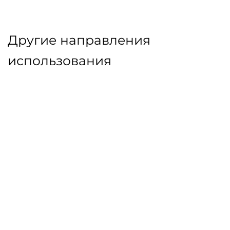
Горизонтальный подъемник
со стропой
Используется для подъема
пациента в горизонтальном
положении с возможностью
регулировки положения.
Другие направления
использования