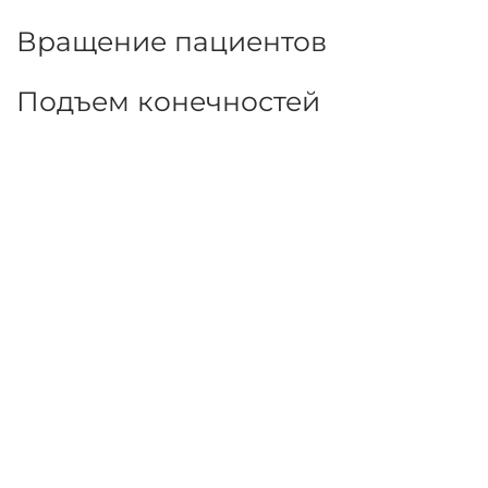
медицинской помощи:
Перемещение с кровати, носил
и/или кресла
Перемещение в/из туалета
Перемещение пациентов
ближе в постели
Вращение пациентов
Подъем конечностей