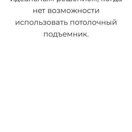
Мобильный подъемник GL5
Предназначен для
перемещения пациента с
кровати на стул (коляску) и
обратно, является
идеальным решением, когда
нет возможности
использовать потолочный
подъемник.